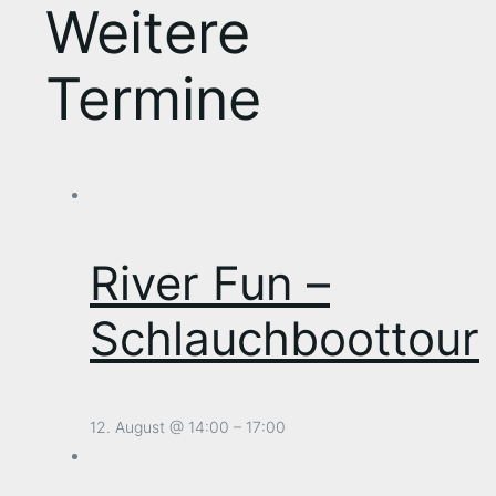
Weitere
Termine
River Fun –
Schlauchboottour
12. August @ 14:00
–
17:00